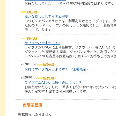
お待たせしました！ 5:00～22:00の時間短縮ではあります
新たな貸し出しアイテム登場！
いつもジャパンカラオケをご利用ありがとうございます。 
ための ＨＤＭＩケーブルの貸し出しを始めました！ 新感覚
待ちしております！
サブウーハー来たる！♪
ライブダムAi導入により新機材、サブウーハー導入いたしま
ゾクっとした 新感覚！ 是非、ジャパンカラオケご利用くだ
052-532-7220 名古屋市西区名西2丁目36-29 お待ちしてお
2020/10/28
お得にマイク購入出来ます！！(土曜限定）
2020/01/06
ライブダムAIついに康生通店にも！？
お待たせいたしました！ 数多くお問い合わせいただいていた
導入予定です！ 是非ご利用お願いします♪
南陽茶屋店
掲載情報はありません