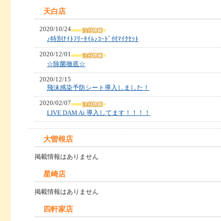
天白店
2020/10/24
♪特別ﾅｲﾄﾌﾘｰﾀｲﾑ♪ｺｰﾄﾞ付ﾏｲｸｾｯﾄ
2020/12/01
☆除菌徹底☆
2020/12/15
飛沫感染予防シート導入しました！
2020/02/07
LIVE DAM Ai 導入してます！！！！
大曽根店
掲載情報はありません
星崎店
掲載情報はありません
四軒家店