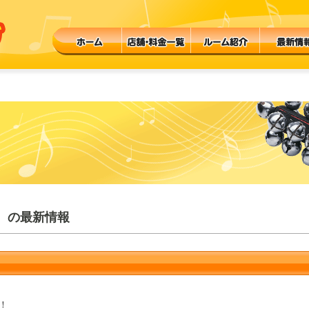
 の最新情報
！