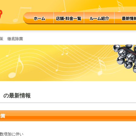
対策 徹底除菌
 の最新情報
除菌
数増加に伴い