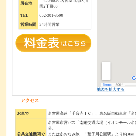
〒455-0856 名古屋市港区川
所在地
園2丁目66
TEL
052-301-3500
営業時間
24時間営業
地図を拡大する
アクセス
お車で
名古屋高速「千音寺ＩＣ」、東名阪自動車道「名
名古屋市営バス「南陽交通広場（イオンモール名
分。
公共交通機関で
またはあおなみ線 「荒子川公園駅」より約3km