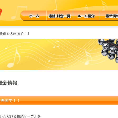
の映像を大画面で！！
最新情報
大画面で！！
いただける接続ケーブルを