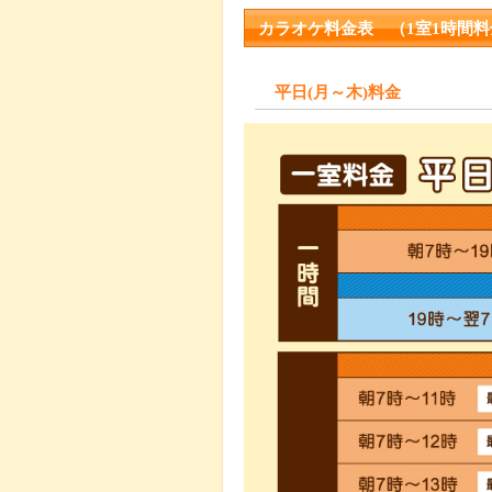
カラオケ料金表 （1室1時間料
平日(月～木)料金