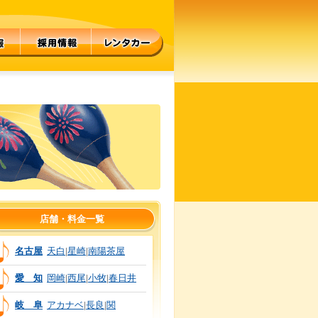
店舗・料金一覧
名古屋
天白
|
星崎
|
南陽茶屋
愛 知
岡崎
|
西尾
|
小牧
|
春日井
岐 阜
アカナベ
|
長良
|
関