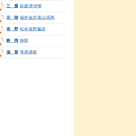
三 重
鈴鹿
|
津
|
伊勢
北 陸
福井
|
金沢
|
富山
|
高岡
長 野
松本
|
長野
|
飯田
静 岡
静岡
滋 賀
草津
|
彦根